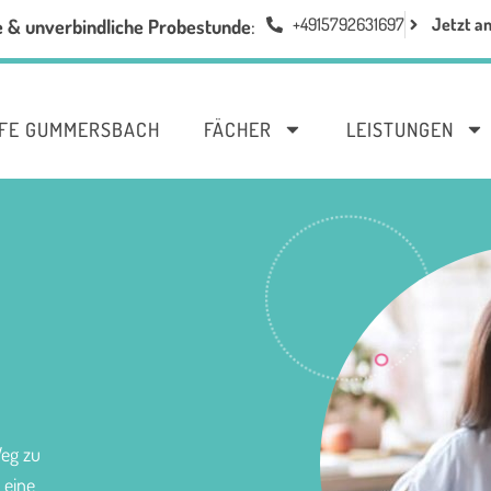
+4915792631697
Jetzt a
e & unverbindliche Probestunde
:
LFE GUMMERSBACH
FÄCHER
LEISTUNGEN
Weg zu
 eine