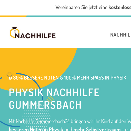
Vereinbaren Sie jetzt eine
kostenlos
NACHHI
⌀ 30% BESSERE NOTEN & 100% MEHR SPASS IN PHYSIK
PHYSIK NACHHILFE
GUMMERSBACH
Mit Nachhilfe Gummersbach24 bringen wir Ihr Kind auf den 
besseren Noten in Physik
und
mehr Selbstvertrauen
– ein