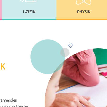
LATEIN
PHYSIK
IK
pannenden
 steht Ihr Kind im